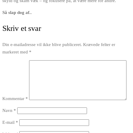
skyld og skam væk – og fokusere på, at være mere for andre.
Så slap dog af..
Skriv et svar
Din e-mailadresse vil ikke blive publiceret.
Krævede felter er
markeret med
*
Kommentar
*
Navn
*
E-mail
*