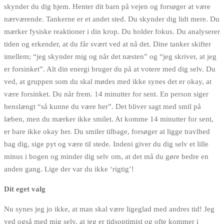
skynder du dig hjem. Henter dit barn på vejen og forsøger at være
nærværende. Tankerne er et andet sted. Du skynder dig lidt mere. Du
mærker fysiske reaktioner i din krop. Du holder fokus. Du analyserer
tiden og erkender, at du får svært ved at nå det. Dine tanker skifter
imellem; “jeg skynder mig og når det næsten” og “jeg skriver, at jeg
er forsinket”. Alt din energi bruger du på at votere med dig selv. Du
ved, at gruppen som du skal mødes med ikke synes det er okay, at
være forsinket. Du når frem. 14 minutter for sent. En person siger
henslængt “så kunne du være her”. Det bliver sagt med smil på
læben, men du mærker ikke smilet. At komme 14 minutter for sent,
er bare ikke okay her. Du smiler tilbage, forsøger at ligge travlhed
bag dig, sige pyt og være til stede. Indeni giver du dig selv et lille
minus i bogen og minder dig selv om, at det må du gøre bedre en
anden gang. Lige der var du ikke ‘rigtig’!
Dit eget valg
Nu synes jeg jo ikke, at man skal være ligeglad med andres tid! Jeg
ved også med mig selv, at jeg er tidsoptimist og ofte kommer i