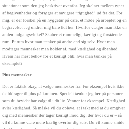
situationer som den jeg beskriver ovenfor. Jeg skelner mellem typer
af begivenheder og forsøger at navigere “rigtighed” ud fra det. For
mig, er der forskel på en hyggetur på cafe, et møde på arbejdet og en
begravelse. Jeg undrer mig bare lidt her. Hvorfor vælger man ikke en
anden indgangsvinkel? Skaber et rummeligt, kærligt og forstående
rum. Et rum hvor man tænker på andre end sig selv. Hvor man
modtager mennesker man holder af, med kærlighed og åbenhed.
Hvem har mest behov for et kærligt blik, hvis man tænker på
eksemplet?
Plus mennesker
Det er faktisk okay, at vælge mennesker fra. For eksempel hvis ikke
de bidrager til plus på kontoen. Specielt tænker jeg her på personer
som du bevidst har valgt til i dit liv. Venner for eksempel. Kærlighed
avler kærlighed. Så måske vil du opleve, at i takt med at du omgiver
dig med mennesker der tager kærligt imod dig, der hvor du er – så
vil du kunne være mere kærlig overfor dig selv. Du vil kunne smide