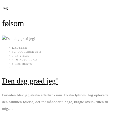
Tag
følsom
LEDELSE
16. DECEMBER 2016
3.6K VIEWS
4 MINUTE READ
8 COMMENTS
Den dag græd jeg!
Forleden blev jeg ekstra eftertænksom. Ekstra følsom. Jeg oplevede
den sammen følelse, der for måneder tilbage, bragte overskriften til
mig.
…