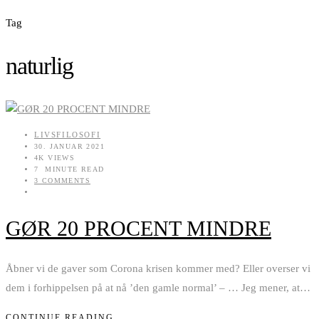
Tag
naturlig
LIVSFILOSOFI
30. JANUAR 2021
4K VIEWS
7 MINUTE READ
3 COMMENTS
GØR 20 PROCENT MINDRE
Åbner vi de gaver som Corona krisen kommer med? Eller overser vi
dem i forhippelsen på at nå ’den gamle normal’ – … Jeg mener, at
…
CONTINUE READING