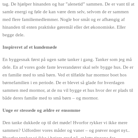
tag. De hjælper hinanden og har ”alenetid” sammen. De er vant til at
samle energi og føle de kan være dem selv, selvom de er sammen
med flere familiemedlemmer. Nogle bor småt og er afhængig af
hinanden til enten praktiske gøremål eller det økonomiske. Eller
begge dele.
Inspireret af et kundemøde
En byggesnak først på ugen satte tanker i gang. Tanker som jeg må
dele. En af vores gode faste leverandører skal selv bygge hus. De er
en familie med to små børn. Ved et tilfælde har mormor boet hos
børnefamilien i en periode. De er blevet så glade for hverdagen
sammen med mormor, at de nu vil bygge et hus hvor der er plads til
både deres familie med to små børn – og mormor.
Unge er stessede og ældre er ensomme
Den tanke dukkede op til det møde! Hvorfor rykker vi ikke mere
sammen? Udfordrer vores måder og vaner – og prøver noget nyt..