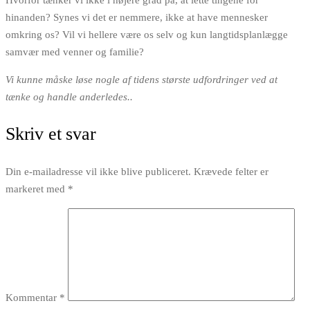
Hvorfor tænker vi ikke i højere grad på, at lette tingene for
hinanden? Synes vi det er nemmere, ikke at have mennesker
omkring os? Vil vi hellere være os selv og kun langtidsplanlægge
samvær med venner og familie?
Vi kunne måske løse nogle af tidens største udfordringer ved at
tænke og handle anderledes..
Skriv et svar
Din e-mailadresse vil ikke blive publiceret.
Krævede felter er
markeret med
*
Kommentar
*