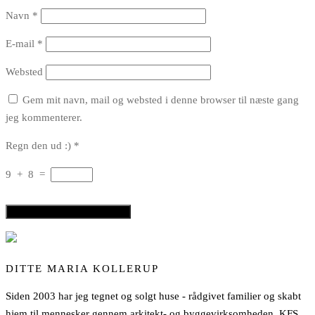
Navn
*
E-mail
*
Websted
Gem mit navn, mail og websted i denne browser til næste gang
jeg kommenterer.
Regn den ud :)
*
9
+
8
=
DITTE MARIA KOLLERUP
Siden 2003 har jeg tegnet og solgt huse - rådgivet familier og skabt
hjem til mennesker gennem arkitekt- og byggevirksomheden, KFS